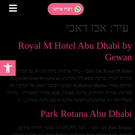
דברו איתנו
עיר:
אבו דאבי
Royal M Hotel Abu Dhabi by
Gewan
פתח 
Royal M Hotel אבו דאבי – כולל ארוחות בוקר לזוג ו-3 על המרינה,
אווירת יוקרה, בריכה וספא ליד הקורניש Royal M Hotel by Gewan
ממוקם באזור Al Bateen Marina ומציע וייב של “נופש על המים”: נוף
למרינה, אווירה יוקרתית, בריכה מפנקת, ספא ומבחר מסעדות – בחירה
מעולה לזוג ו-3 שמחפשים חופשה אלגנטית עם נוחות גבוהה […]
Park Rotana Abu Dhabi
Park Rotana אבו דאבי – הכל כלול לזוג ו-3 בסגנון יוקרתי-אורבני,
בריכות, ספא ומיקום מצוין לטיולים Park Rotana הוא מלון 5 כוכבים