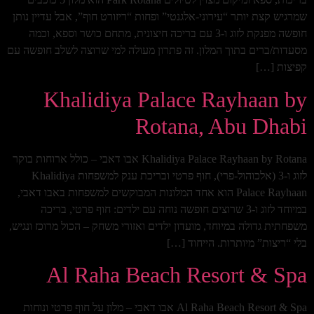
שמרגיש קצת יותר “עירוני-אלגנטי” ופחות “ריזורט חוף”, אבל עדיין נותן
חופשה מפנקת לזוג ו-3 עם בריכה חיצונית, מתחם כושר וספא, וכמה
מסעדות/ברים בתוך המלון. זה פתרון מעולה למי שרוצה לשלב חופשה עם
קפיצות […]
Khalidiya Palace Rayhaan by
Rotana, Abu Dhabi
Khalidiya Palace Rayhaan by Rotana אבו דאבי – כולל ארוחות בוקר
לזוג ו-3 (אלכוהול-פרי), חוף פרטי ובריכת ענק למשפחות Khalidiya
Palace Rayhaan הוא אחד המלונות המבוקשים למשפחות באבו דאבי,
במיוחד לזוג ו-3 שרוצים חופשה נוחה עם ילדים: חוף פרטי, בריכה
משפחתית גדולה במיוחד, מועדון ילדים ואזורי משחק – הכול מרוכז ונגיש,
בלי “ריצות” מיותרות. הייחוד […]
Al Raha Beach Resort & Spa
Al Raha Beach Resort & Spa אבו דאבי – מלון על חוף פרטי ונוחות