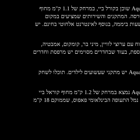
מקום האירוח Aqua Sol Holiday Village and Water Park שוכן בקורל ביי, במרחק של 1.1 ק"מ מחוף
וטרסה. המתקנים והשירותים שמציעים במקום
לים מסעדה, שירות חדרים ודלפק קבלה שפועל 24 שעות ביממה, בנוסף לאינטרנט אלחוטי בחינם. יש
 עם ערוצי לוויין, מיני בר, קומקום, אמבטיה,
כספת, בעוד שבחדרים מסוימים יש מרפסת וחדרים
במקום האירוח Aqua Sol Holiday Village and Water Park יש מתקני שעשועים לילדים. תוכלו לשחק
מקום האירוח Aqua Sol Holiday Village and Water Park נמצא במרחק של 1.2 ק"מ מחוף קוראל ביי
ו-2.3 ק"מ מחוף לאורו. שדה התעופה הקרוב ביותר הוא נמל התעופה הבינלאומי פאפוס, שממוקם 18 ק"מ