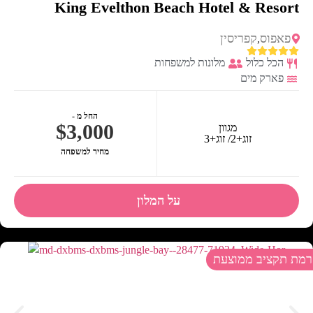
King Evelthon Beach Hotel & Resort
פאפוס
קפריסין
,
הכל כלול
מלונות למשפחות
פארק מים
החל מ -
$3,000
מגוון
זוג+2/ זוג+3
מחיר למשפחה
על המלון
רמת תקציב ממוצעת