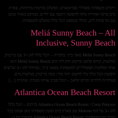
ריזורט משפחתי פופולרי בפרוטארס, המשלב סוויטות מרווחות, פארק
מים פרטי ואווירה נוחה לחופשה רגועה עם ילדים. ממוקם באזור שקט
עם נוף פתוח לים, וכולל קונספט הכל כלול מושלם למשפחות.
Meliá Sunny Beach – All
Inclusive, Sunny Beach
Meliá Sunny Beach סאני ביץ’ בולגריה – הכל כלול לזוג ו-3 עם בריכות,
מגלשות, קידס קלאב ומיקום חזק ליד הים Meliá Sunny Beach הוא
אחד המלונות הפופולריים למשפחות בסאני ביץ’, במיוחד לזוג ו-3 שרוצים
חופשת הכל כלול בלי לחשוב יותר מדי: כמה בריכות, מגלשות מים,
פעילויות לילדים וקידס קלאב – הכול סביב אותה מטרה: שתהיה […]
Atlantica Ocean Beach Resort
Atlantica Ocean Beach Resort / Creta Princess כרתים – הכל כלול
לזוג ו-3 על חוף Maleme עם פארק מים וסגנון משפחתי כאן אנחנו כבר
בווייב יווני-משפחתי: Atlantica Ocean Beach Resort (המוכר גם כ-