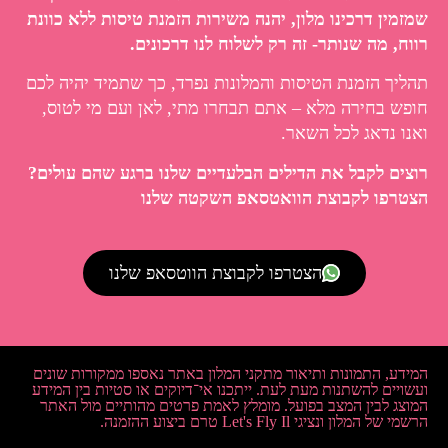
שמזמין דרכינו מלון, יהנה משירות הזמנת טיסות ללא כוונת
רווח, מה שנותר- זה רק לשלוח לנו דרכונים.
תהליך הזמנת הטיסות והמלונות נפרד, כך שתמיד יהיה לכם
חופש בחירה מלא – אתם תבחרו מתי, לאן ועם מי לטוס,
ואנו נדאג לכל השאר.
רוצים לקבל את הדילים הבלעדיים שלנו ברגע שהם עולים?
הצטרפו לקבוצת הוואטסאפ השקטה שלנו
הצטרפו לקבוצת הווטסאפ שלנו
המידע, התמונות ותיאור מתקני המלון באתר נאספו ממקורות שונים
ועשויים להשתנות מעת לעת. ייתכנו אי־דיוקים או סטיות בין המידע
המוצג לבין המצב בפועל. מומלץ לאמת פרטים מהותיים מול האתר
הרשמי של המלון ונציגי Let's Fly Il טרם ביצוע ההזמנה.